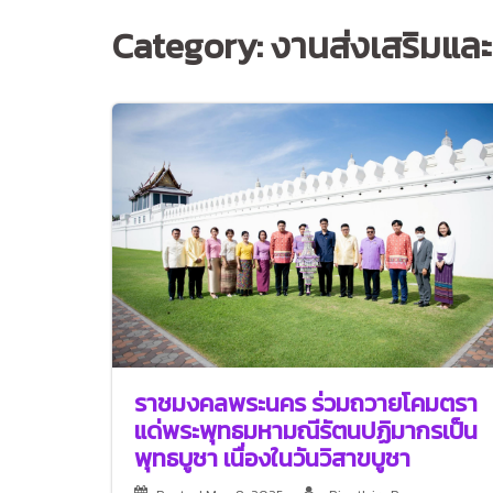
Category:
งานส่งเสริมแล
ราชมงคลพระนคร ร่วมถวายโคมตรา
แด่พระพุทธมหามณีรัตนปฏิมากรเป็น
พุทธบูชา เนื่องในวันวิสาขบูชา