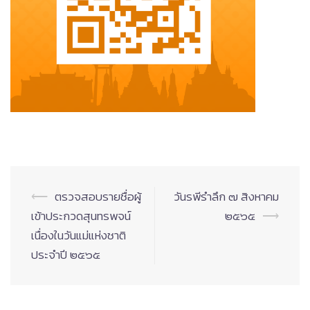
Post
⟵
ตรวจสอบรายชื่อผู้
วันรพีรำลึก ๗ สิงหาคม
navigation
เข้าประกวดสุนทรพจน์
๒๕๖๕
⟶
เนื่องในวันแม่แห่งชาติ
ประจำปี ๒๕๖๕