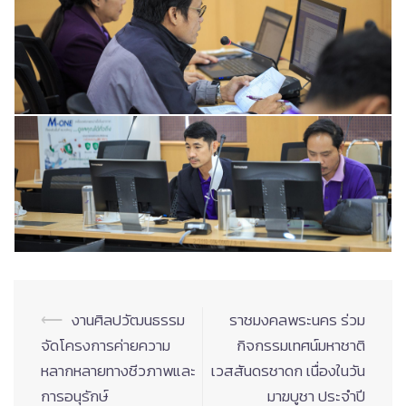
Post
⟵
งานศิลปวัฒนธรรม
ราชมงคลพระนคร ร่วม
navigation
จัดโครงการค่ายความ
กิจกรรมเทศน์มหาชาติ
หลากหลายทางชีวภาพและ
เวสสันดรชาดก เนื่องในวัน
การอนุรักษ์
มาฆบูชา ประจำปี