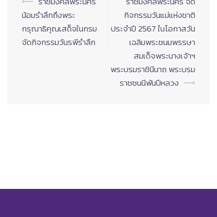
Post
⟵
ราชมงคลพระนคร
ราชมงคลพระนคร จัด
navigation
น้อมรำลึกถึงพระ
กิจกรรมวันแม่แห่งชาติ
กรุณาธิคุณเสด็จในกรม
ประจำปี 2567 ในโอกาสวัน
จัดกิจกรรมวันรพีรำลึก
เฉลิมพระชนมพรรษา
สมเด็จพระนางเจ้าฯ
พระบรมราชินีนาถ พระบรม
ราชชนนีพันปีหลวง
⟶