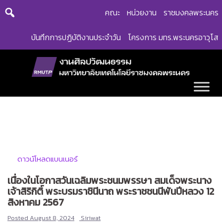
Skip
คณะ
หน่วยงาน
ราชมงคลพระนคร
to
content
บันทึกการปฏิบัติงานประจำวัน
โครงการ มทร.พระนครอาวุโส
ดาวน์โหลดแบนเนอร์
เนื่องในโอกาสวันเฉลิมพระชนมพรรษา สมเด็จพระนาง
เจ้าสิริกิติ์ พระบรมราชินีนาถ พระราชชนนีพันปีหลวง 12
สิงหาคม 2567
Posted
August 8, 2024
Siriwat