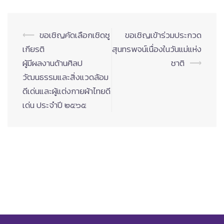
Post
⟵
ขอเชิญคัดเลือกเชิดชู
ขอเชิญเข้าร่วมประกวด
navigation
เกียรติ
สุนทรพจน์เนื่องในวันแม่แห่ง
ผู้มีผลงานด้านศิลป
ชาติ
⟶
วัฒนธรรมและสิ่งแวดล้อม
ดีเด่นและผู้แต่งกายผ้าไทยดี
เด่น ประจำปี ๒๕๖๕