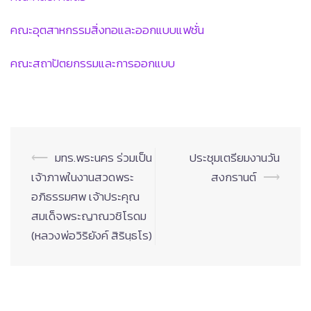
คณะอุตสาหกรรมสิ่งทอและออกแบบแฟชั่น
คณะสถาปัตยกรรมและการออกแบบ
Post
⟵
มทร.พระนคร ร่วมเป็น
ประชุมเตรียมงานวัน
navigation
เจ้าภาพในงานสวดพระ
สงกรานต์
⟶
อภิธรรมศพ เจ้าประคุณ
สมเด็จพระญาณวชิโรดม
(หลวงพ่อวิริยังค์ สิรินฺธโร)