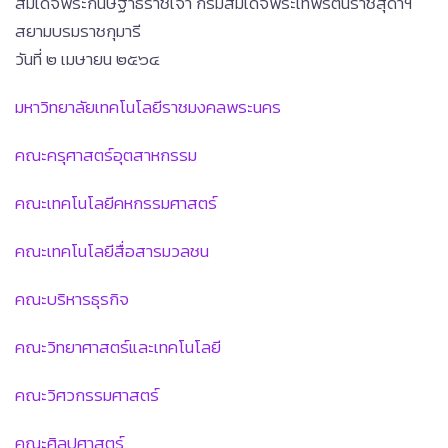
สมเด็จพระกนิษฐาธิราชเจ้า กรมสมเด็จพระเทพรัตนราชสุดาฯ
สยามบรมราชกุมารี
วันที่ ๒ เมษายน ๒๕๖๔
มหาวิทยาลัยเทคโนโลยีราชมงคลพระนคร
คณะครุศาสตร์อุตสาหกรรม
คณะเทคโนโลยีคหกรรมศาสตร์
คณะเทคโนโลยีสื่อสารมวลชน
คณะบริหารธุรกิจ
คณะวิทยาศาสตร์และเทคโนโลยี
คณะวิศวกรรมศาสตร์
คณะศิลปศาสตร์