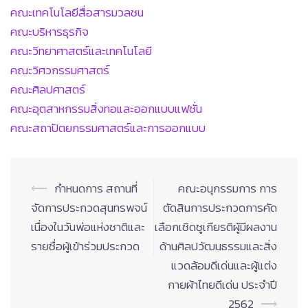
คณะเทคโนโลยีสื่อสารมวลชน
คณะบริหารธุรกิจ
คณะวิทยาศาสตร์และเทคโนโลยี
คณะวิศวกรรมศาสตร์
คณะศิลปศาสตร์
คณะอุตสาหกรรมสิ่งทอและออกแบบแฟชั่น
คณะสถาปัตยกรรมศาสตร์และการออกแบบ
Post
⟵
กำหนดการ สถานที่
คณะอนุกรรมการ การ
navigation
จัดการประกวดสุนทรพจน์
ตัดสินการประกวดการคัด
เนื่องในวันพ่อแห่งชาติและ
เลือกเชิดชูเกียรติผู้มีผลงาน
รายชื่อผู้เข้าร่วมประกวด
ด้านศิลปวัฒนธรรมและสิ่ง
แวดล้อมดีเด่นและผู้แต่ง
กายผ้าไทยดีเด่น ประจำปี
2562
⟶