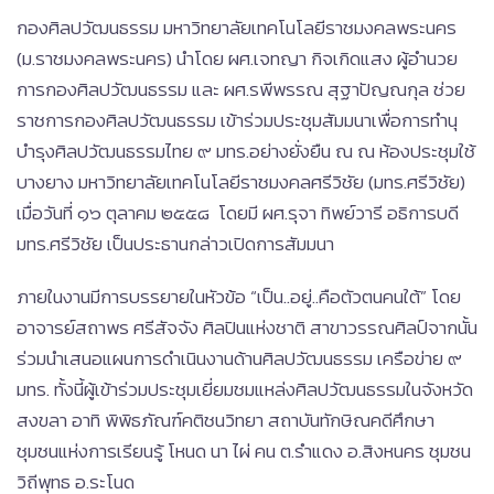
กองศิลปวัฒนธรรม มหาวิทยาลัยเทคโนโลยีราชมงคลพระนคร
(ม.ราชมงคลพระนคร) นำโดย ผศ.เจทญา กิจเกิดแสง ผู้อำนวย
การกองศิลปวัฒนธรรม และ ผศ.รพีพรรณ สุฐาปัญณกุล ช่วย
ราชการกองศิลปวัฒนธรรม เข้าร่วมประชุมสัมมนาเพื่อการทำนุ
บำรุงศิลปวัฒนธรรมไทย ๙ มทร.อย่างยั่งยืน ณ ณ ห้องประชุมใช้
บางยาง มหาวิทยาลัยเทคโนโลยีราชมงคลศรีวิชัย (มทร.ศรีวิชัย)
เมื่อวันที่ ๑๖ ตุลาคม ๒๕๕๘ โดยมี ผศ.รุจา ทิพย์วารี อธิการบดี
มทร.ศรีวิชัย เป็นประธานกล่าวเปิดการสัมมนา
ภายในงานมีการบรรยายในหัวข้อ “เป็น..อยู่..คือตัวตนคนใต้” โดย
อาจารย์สถาพร ศรีสัจจัง ศิลปินแห่งชาติ สาขาวรรณศิลป์จากนั้น
ร่วมนำเสนอแผนการดำเนินงานด้านศิลปวัฒนธรรม เครือข่าย ๙
มทร. ทั้งนี้ผู้เข้าร่วมประชุมเยี่ยมชมแหล่งศิลปวัฒนธรรมในจังหวัด
สงขลา อาทิ พิพิธภัณฑ์คติชนวิทยา สถาบันทักษิณคดีศึกษา
ชุมชนแห่งการเรียนรู้ โหนด นา ไผ่ คน ต.รำแดง อ.สิงหนคร ชุมชน
วิถีพุทธ อ.ระโนด