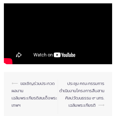
Post
⟵
ขอเชิญร่วมประกวด
ประชุม คณะกรรมการ
navigation
ผลงาน
ดำเนินงานโครงการสืบสาน
เฉลิมพระเกียรติสมเด็จพระ
ศิลปวัฒนธรรม ๙ มทร.
เทพฯ
เฉลิมพระเกียรติ
⟶