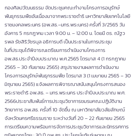
กองศิลปวัฒนธรรม จัดประชุมคณะทำงานโครงการอนุรักษ์
พันธุกรรมพืชอันเนื่องมาจากพระราชดำริ มหาวิทยาลัยเทคโนโลยี
ราชมงคลพระนคร (อพ.สธ.–มทร.พระนคร) ครั้งที่ 3/2565 วัน
อังคาร 5 กรกฎาคม เวลา 9:00 น. – 12:00 น. โดยมี ดร. ณัฐว
รพล รัชสิริวัชรบุล อธิการบดี เป็นประธานในการประชุม
ในที่ประชุมได้พิจารณเตรียมการดำเนินงานโครงการ
อพ.สธ.ประจำปีงบประมาณ พ.ศ.2565 ไตรมาส 4 (1 กรกฎาคม
2565 – 30 กันยายน 2565) สรุปรายงานผลการดำเนินงาน
โครงการอนุรักษ์พันธุกรรมพืช ไตรมาส 3 (1 เมษายน 2565 – 30
มิถุนายน 2565) แจ้งผลการพิจารณาสนับสนุนโครงการสนอง
พระราชดำริ อพ.สธ. – มทร.พระนคร ประจำปีงบประมาณ พ.ศ.
2566ประชาสัมพันธ์การประชุมวิชาการชมรมคณะปฏิบัติงาน
วิทยาการ อพ.สธ. ครั้งที่ 10 จัดขึ้น ณ มหาวิทยาลัยวลัยลักษณ์
จังหวัดนครศรีธรรมราช ระหว่างวันที่ 20 – 22 กันยายน 2565
การเตรียมความพร้อมการจัดการประชุมวิชาการและนิทรรศการ
ทรัพยากรไทย : 30 ปี อพ.สธ. ประโยชน์แท้แก่มหาชน ณ