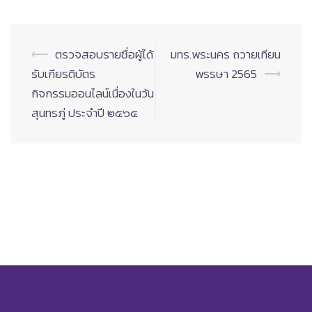
Post
⟵
ตรวจสอบรายชื่อผู้ได้
มทร.พระนคร ถวายเทียน
navigation
รับเกียรติบัตร
พรรษา 2565
⟶
กิจกรรมออนไลน์เนื่องในวัน
สุนทรภู่ ประจำปี ๒๕๖๕