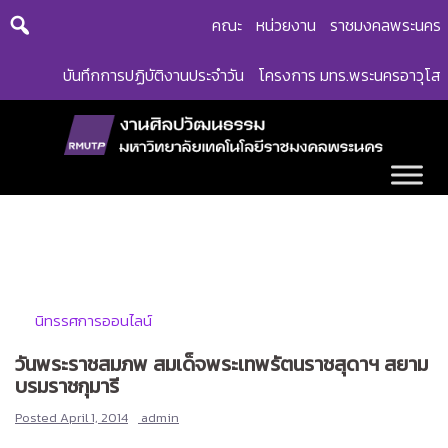
Skip
คณะ
หน่วยงาน
ราชมงคลพระนคร
to
content
บันทึกการปฏิบัติงานประจำวัน
โครงการ มทร.พระนครอาวุโส
นิทรรศการออนไลน์
วันพระราชสมภพ สมเด็จพระเทพรัตนราชสุดาฯ สยาม
บรมราชกุมารี
Posted
April 1, 2014
admin