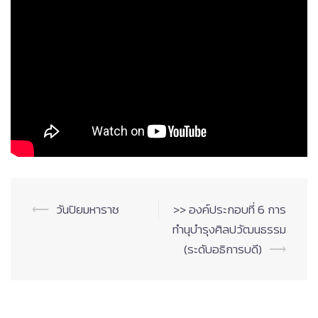
Post
⟵
วันปิยมหาราช
>> องค์ประกอบที่ 6 การ
navigation
ทำนุบำรุงศิลปวัฒนธรรม
(ระดับอธิการบดี)
⟶