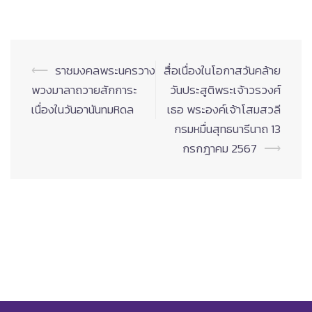
Post
⟵
ราชมงคลพระนครวาง
สื่อเนื่องในโอกาสวันคล้าย
navigation
พวงมาลาถวายสักการะ
วันประสูติพระเจ้าวรวงศ์
เนื่องในวันอานันทมหิดล
เธอ พระองค์เจ้าโสมสวลี
กรมหมื่นสุทธนารีนาถ 13
กรกฎาคม 2567
⟶