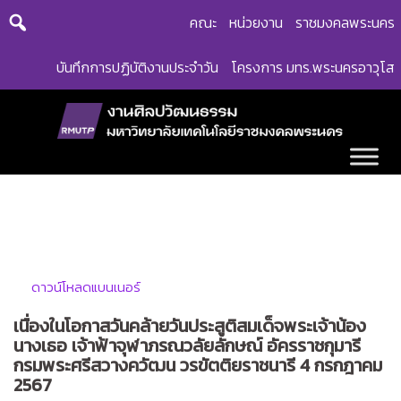
Skip
คณะ
หน่วยงาน
ราชมงคลพระนคร
to
content
บันทึกการปฏิบัติงานประจำวัน
โครงการ มทร.พระนครอาวุโส
ดาวน์โหลดแบนเนอร์
เนื่องในโอกาสวันคล้ายวันประสูติสมเด็จพระเจ้าน้อง
นางเธอ เจ้าฟ้าจุฬาภรณวลัยลักษณ์ อัครราชกุมารี
กรมพระศรีสวางควัฒน วรขัตติยราชนารี 4 กรกฎาคม
2567