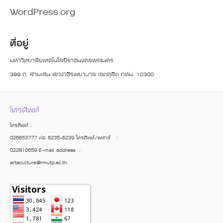
WordPress.org
ที่อยู่
มหาวิทยาลัยเทคโนโลยีราชมงคลพระนคร
399 ถ. สามเสน แขวงวชิรพยาบาล เขตดุสิต กทม. 10300
โทรศัพท์
โทรศัพท์ :
026653777 ต่อ 6235-6239 โทรศัพท์/แฟกซ์ :
022810659 E-mail address :
artsculture@rmutp.ac.th