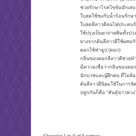
ช่วยรักษาโรคไขข้ออักเสบ
ใบสดใช้ชงกับน้ำร้อนรักษา
ใบสดลีลาวดีลนไฟประคบร้
ใช้ปรุงเป็นยาถ่ายพิษทั้งป
ยางจากต้นลีลาวดีใช้ผสมกั
ดอกใช้ทำธูป (ดอก)
กลิ่นของดอกลีลาวดีช่วย
มีความเชื่อว่ากลิ่นของดอ
นักบวชและผู้ฝึกตน ที่ไม
ต้นลีลาวดีนิยมใช้ในการจัดส
ปลูกกันก็คือ "พันธุ์ขาวพวง" 