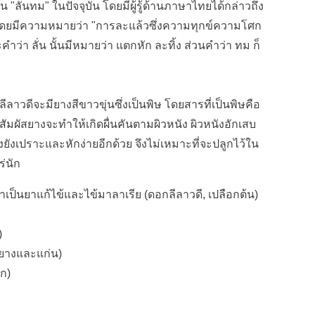
 "ลั่นทม" ในปัจจุบัน โดยมีผู้รู้ด้านภาษาไทยได้กล่าวถึง
ดยมีความหมายว่า "การละแล้วซึ่งความทุกข์ความโศก
ำว่า ลั่น นั้นมีหมายว่า แตกหัก ละทิ้ง ส่วนคำว่า ทม ก็
ีลาวดีจะมียางสีขาวขุ่นซึ่งเป็นพิษ โดยสารที่เป็นพิษคือ
ัมผัสยางจะทำให้เกิดผื่นคันตามผิวหนัง ผิวหนังอักเสบ
งยังเปราะและหักง่ายอีกด้วย จึงไม่เหมาะที่จะปลูกไว้ใน
ร่นัก
เป็นยาแก้ไข้และไข้มาลาเรีย (ดอกลีลาวดี, เปลือกต้น)
)
ยางและแก่น)
าก)