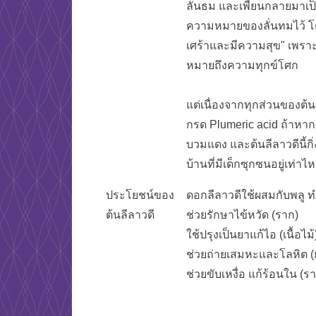
ลั่นธม และเพี้ยนกลายมาเป็น
ความหมายของลั่นทมไว้ โ
เศร้าและมีความสุข" เพราะค
หมายถึงความทุกข์โศก
แต่เนื่องจากทุกส่วนของต้นล
กรด Plumeric acid ถ้าหากส
บวมแดง และต้นลีลาวดีนี้กิ่
บ้านที่มีเด็กซุกซนอยู่เท่าไห
ประโยชน์ของ
ดอกลีลาวดีใช้ผสมกับพลู ทำ
ต้นลีลาวดี
ช่วยรักษาไข้หวัด (ราก)
ใช้ปรุงเป็นยาแก้ไอ (เนื้อไม้
ช่วยถ่ายเสมหะและโลหิต (
ช่วยขับเหงื่อ แก้ร้อนใน (ร